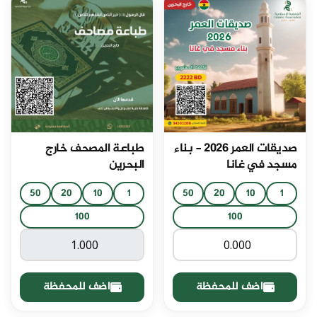
صديقات العمر 2026 - بناء
طباعة المصحف خارج
مسجد في غانا
البحرين
50
20
10
1
50
20
10
1
100
100
اضف للمحفظة
اضف للمحفظة