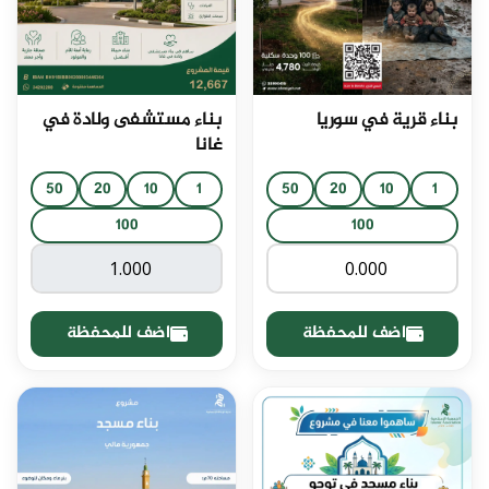
بناء قرية في سوريا
بناء مستشفى ولادة في
غانا
50
20
10
1
50
20
10
1
100
100
اضف للمحفظة
اضف للمحفظة