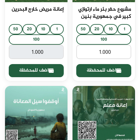
مشروع حفر بئر ماء ارتوازي
إعانة مريض خارج البحرين
كبير في جمهورية بنين
50
20
10
1
50
20
10
1
100
100
اضف للمحفظة
اضف للمحفظة