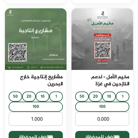
مخيم الأمل – لدعم
مشاريع إنتاجية خارج
النازحين في غزة
البحرين
50
20
10
1
50
20
10
1
100
100
اضف للمحفظة
اضف للمحفظة