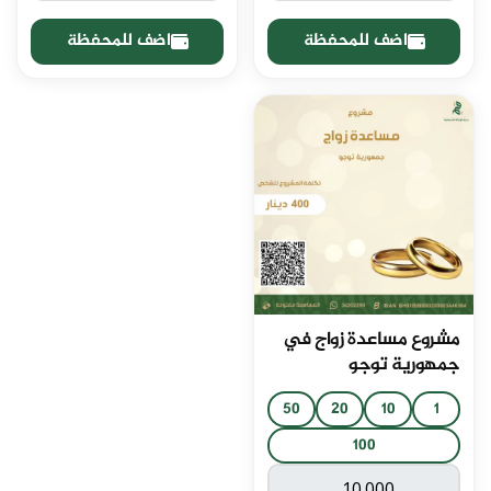
اضف للمحفظة
اضف للمحفظة
مشروع مساعدة زواج في
جمهورية توجو
50
20
10
1
100