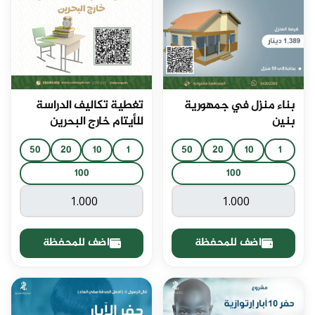
بناء منزل في جمهورية
تغطية تكاليف الدراسة
بنين
للأيتام خارج البحرين
50
20
10
1
50
20
10
1
100
100
اضف للمحفظة
اضف للمحفظة