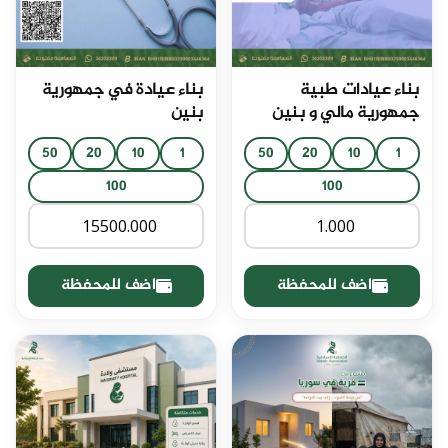
بناء عيادات طبية
بناء عيادة في جمهورية
جمهورية مالي و بنين
بنين
50
20
10
1
50
20
10
1
100
100
اضف للمحفظة
اضف للمحفظة